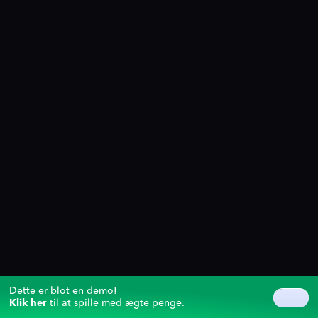
Dette er blot en demo!
til at spille med ægte penge.
Klik her