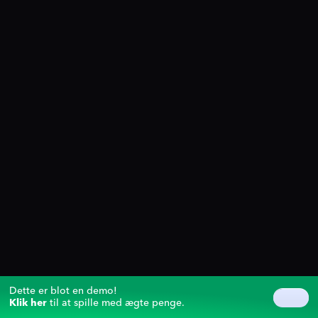
Dette er blot en demo!
til at spille med ægte penge.
Klik her