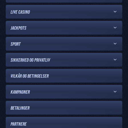
LIVE CASINO
JACKPOTS
SPORT
SIKKERHED OG PRIVATLIV
VILKÅR OG BETINGELSER
KAMPAGNER
BETALINGER
PARTNERE