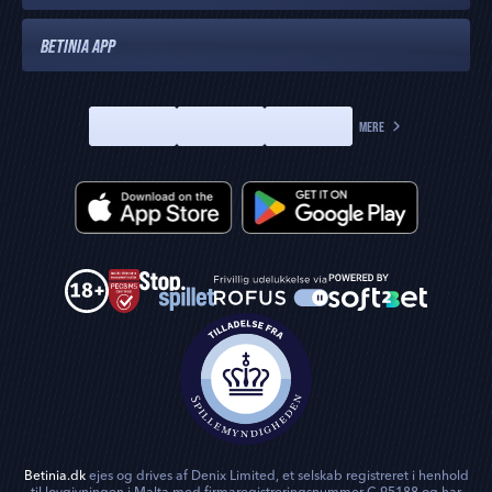
BETINIA APP
MERE
Betinia.dk
ejes og drives af Denix Limited, et selskab registreret i henhold
til lovgivningen i Malta med firmaregistreringsnummer C 95188 og har