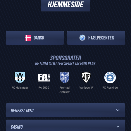
HJEMMESIDE
DANSK
HJÆLPECENTER
SPONSORATER
BETINIA STØTTER SPORT OG FAIR PLAY.
GENEREL INFO
CASINO