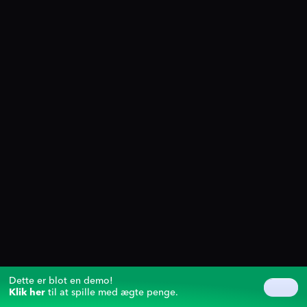
Dette er blot en demo!
til at spille med ægte penge.
Klik her