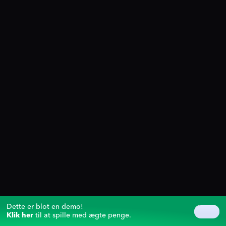
Dette er blot en demo!
til at spille med ægte penge.
Klik her