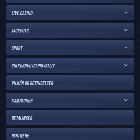
LIVE CASINO
JACKPOTS
SPORT
SIKKERHED OG PRIVATLIV
VILKÅR OG BETINGELSER
KAMPAGNER
BETALINGER
PARTNERE