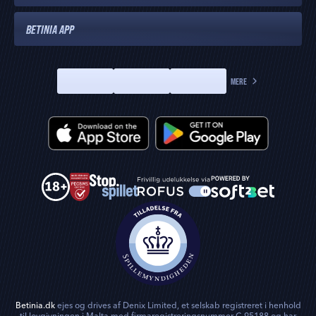
BETINIA APP
MERE
Betinia.dk
ejes og drives af Denix Limited, et selskab registreret i henhold
til lovgivningen i Malta med firmaregistreringsnummer C 95188 og har