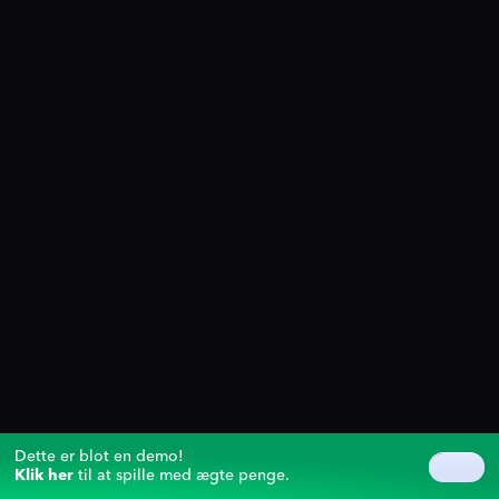
Dette er blot en demo!
til at spille med ægte penge.
Klik her