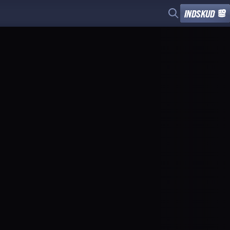
INDSKUD