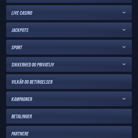
LIVE CASINO
JACKPOTS
SPORT
SIKKERHED OG PRIVATLIV
VILKÅR OG BETINGELSER
KAMPAGNER
BETALINGER
PARTNERE