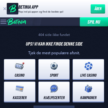
BETINIA APP
ÅBEN
Hop ind på appen og find de bedste spil
SPIL NU
404 side ikke fundet
UPS! VI KAN IKKE FINDE DENNE SIDE
Tjek de mest populære afsnit.
CASINO
SPORT
LIVE CASINO
KASSERER
HJÆLPECENTER
KAMPAGNER