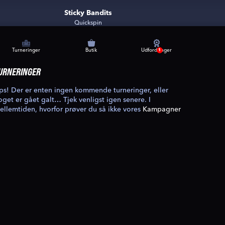
Sticky Bandits
Quickspin
Turneringer
Butik
Udfordringer
1
URNERINGER
ps! Der er enten ingen kommende turneringer, eller
oget er gået galt… Tjek venligst igen senere. I
ellemtiden, hvorfor prøver du så ikke vores
Kampagner