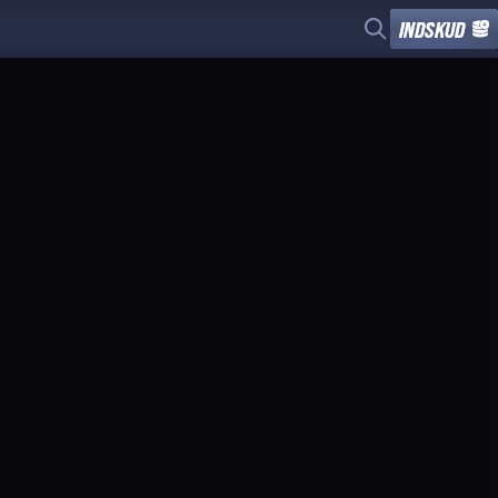
INDSKUD