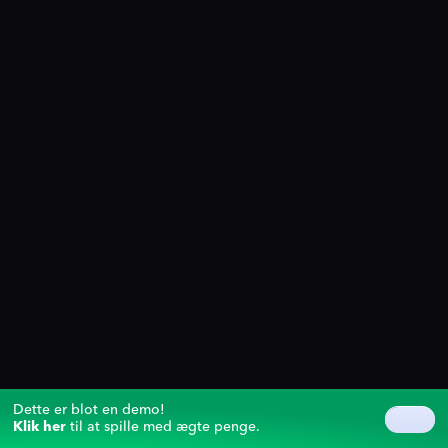
Dette er blot en demo!
til at spille med ægte penge.
Klik her