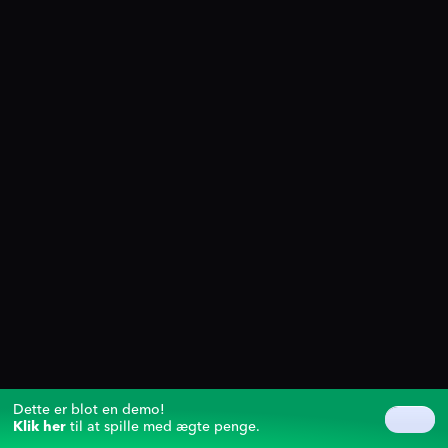
Dette er blot en demo!
til at spille med ægte penge.
Klik her