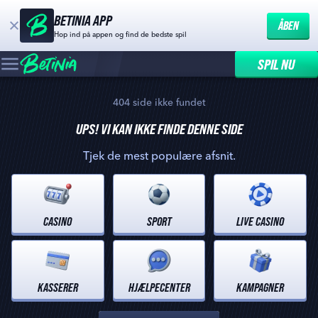
BETINIA APP
ÅBEN
Hop ind på appen og find de bedste spil
SPIL NU
404 side ikke fundet
UPS! VI KAN IKKE FINDE DENNE SIDE
Tjek de mest populære afsnit.
CASINO
SPORT
LIVE CASINO
KASSERER
HJÆLPECENTER
KAMPAGNER