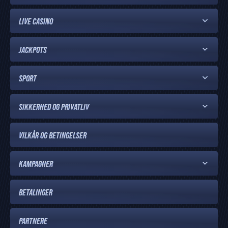
LIVE CASINO
JACKPOTS
SPORT
SIKKERHED OG PRIVATLIV
VILKÅR OG BETINGELSER
KAMPAGNER
BETALINGER
PARTNERE