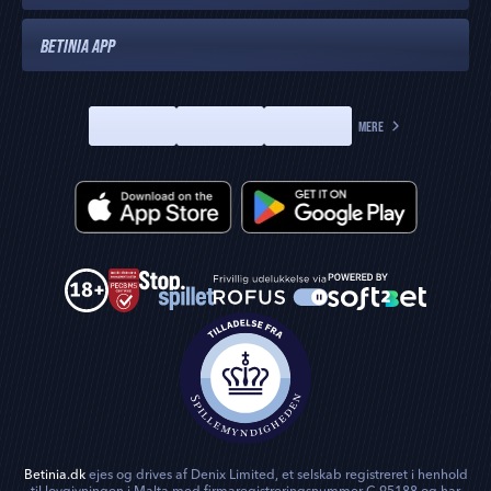
BETINIA APP
MERE
Betinia.dk
ejes og drives af Denix Limited, et selskab registreret i henhold
til lovgivningen i Malta med firmaregistreringsnummer C 95188 og har