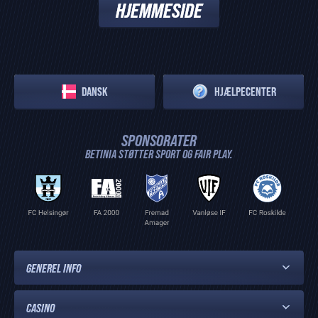
HJEMMESIDE
DANSK
HJÆLPECENTER
SPONSORATER
BETINIA STØTTER SPORT OG FAIR PLAY.
GENEREL INFO
CASINO