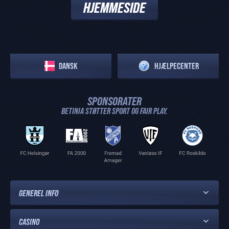
HJEMMESIDE
DANSK
HJÆLPECENTER
SPONSORATER
BETINIA STØTTER SPORT OG FAIR PLAY.
GENEREL INFO
CASINO