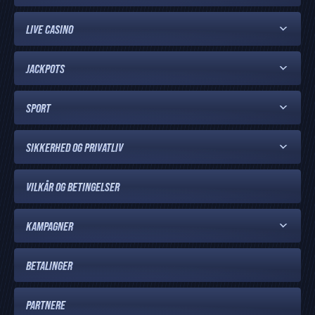
LIVE CASINO
JACKPOTS
SPORT
SIKKERHED OG PRIVATLIV
VILKÅR OG BETINGELSER
KAMPAGNER
BETALINGER
PARTNERE