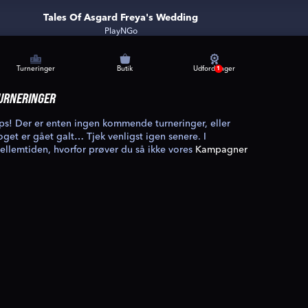
Tales Of Asgard Freya's Wedding
PlayNGo
Turneringer
Butik
Udfordringer
1
URNERINGER
ps! Der er enten ingen kommende turneringer, eller
oget er gået galt… Tjek venligst igen senere. I
ellemtiden, hvorfor prøver du så ikke vores
Kampagner