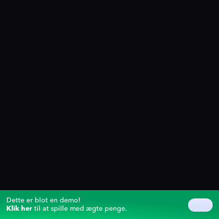
Dette er blot en demo!
til at spille med ægte penge.
Klik her