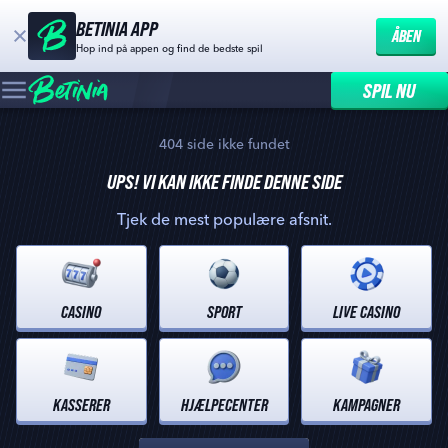
BETINIA APP
ÅBEN
Hop ind på appen og find de bedste spil
SPIL NU
404 side ikke fundet
UPS! VI KAN IKKE FINDE DENNE SIDE
Tjek de mest populære afsnit.
CASINO
SPORT
LIVE CASINO
KASSERER
HJÆLPECENTER
KAMPAGNER