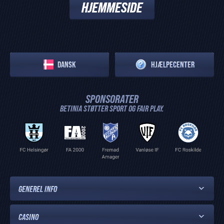
HJEMMESIDE
DANSK
HJÆLPECENTER
SPONSORATER
BETINIA STØTTER SPORT OG FAIR PLAY.
GENEREL INFO
CASINO