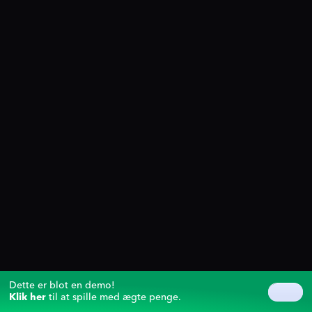
Dette er blot en demo!
til at spille med ægte penge.
Klik her