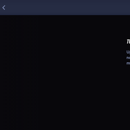
T
U
n
m