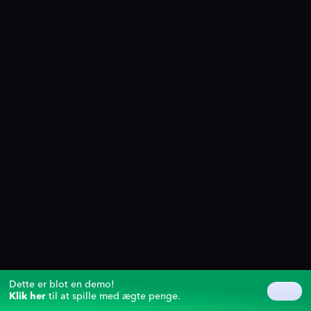
Dette er blot en demo!
til at spille med ægte penge.
Klik her