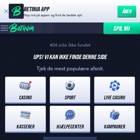
BETINIA APP
ÅBEN
Hop ind på appen og find de bedste spil
SPIL NU
404 side ikke fundet
UPS! VI KAN IKKE FINDE DENNE SIDE
Tjek de mest populære afsnit.
CASINO
SPORT
LIVE CASINO
KASSERER
HJÆLPECENTER
KAMPAGNER