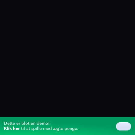
Dette er blot en demo!
til at spille med ægte penge.
Klik her