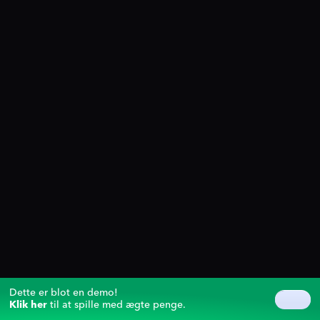
Dette er blot en demo!
til at spille med ægte penge.
Klik her