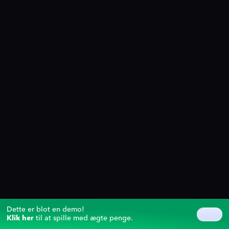
Dette er blot en demo!
til at spille med ægte penge.
Klik her