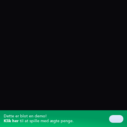
Dette er blot en demo!
til at spille med ægte penge.
Klik her