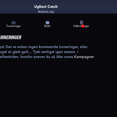
Ugliest Catch
Nolimit city
Turneringer
Butik
Udfordringer
1
URNERINGER
ps! Der er enten ingen kommende turneringer, eller
oget er gået galt… Tjek venligst igen senere. I
ellemtiden, hvorfor prøver du så ikke vores
Kampagner