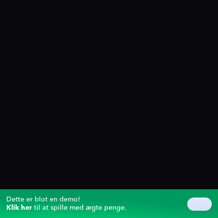
Dette er blot en demo!
til at spille med ægte penge.
Klik her