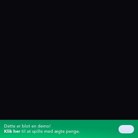
Dette er blot en demo!
til at spille med ægte penge.
Klik her