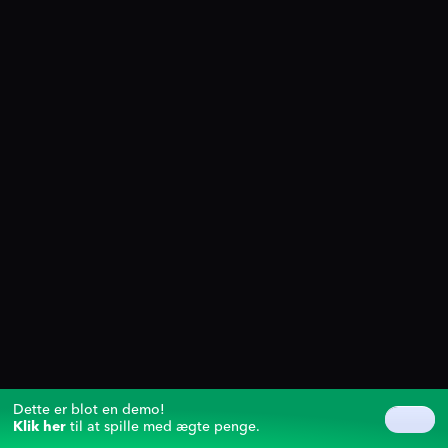
Dette er blot en demo!
til at spille med ægte penge.
Klik her