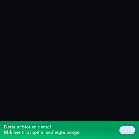
Dette er blot en demo!
til at spille med ægte penge.
Klik her