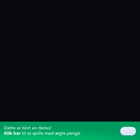
Dette er blot en demo!
til at spille med ægte penge.
Klik her