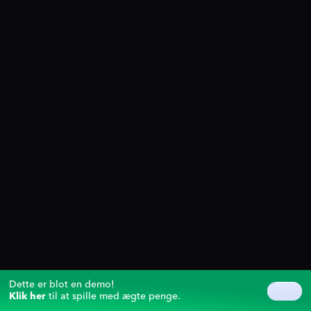
Dette er blot en demo!
til at spille med ægte penge.
Klik her