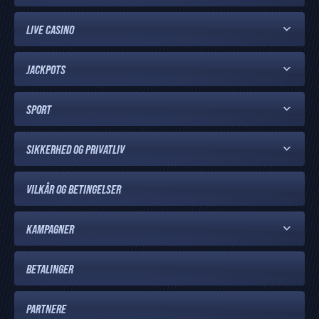
LIVE CASINO
JACKPOTS
SPORT
SIKKERHED OG PRIVATLIV
VILKÅR OG BETINGELSER
KAMPAGNER
BETALINGER
PARTNERE