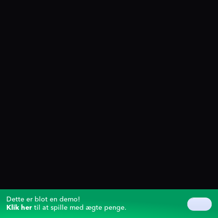
Dette er blot en demo!
til at spille med ægte penge.
Klik her