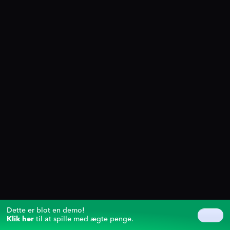
Dette er blot en demo!
til at spille med ægte penge.
Klik her