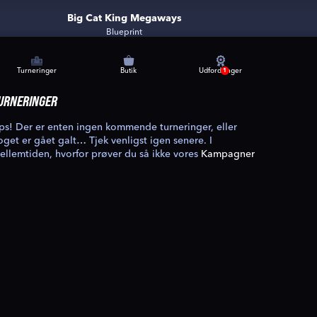
Big Cat King Megaways
Blueprint
Turneringer
Butik
Udfordringer
1
URNERINGER
ps! Der er enten ingen kommende turneringer, eller
oget er gået galt… Tjek venligst igen senere. I
ellemtiden, hvorfor prøver du så ikke vores
Kampagner