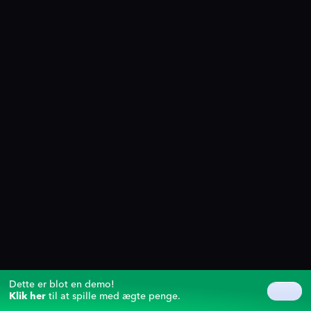
Dette er blot en demo!
til at spille med ægte penge.
Klik her