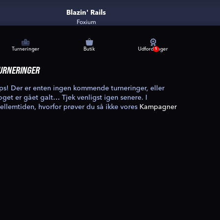
Blazin' Rails
Foxium
Turneringer
Butik
Udfordringer
1
URNERINGER
ps! Der er enten ingen kommende turneringer, eller
oget er gået galt… Tjek venligst igen senere. I
ellemtiden, hvorfor prøver du så ikke vores
Kampagner