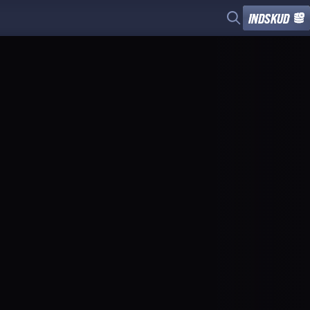
INDSKUD