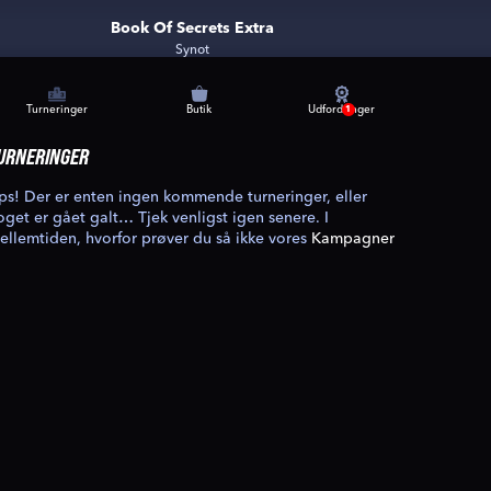
Book Of Secrets Extra
Synot
Turneringer
Butik
Udfordringer
1
URNERINGER
ps! Der er enten ingen kommende turneringer, eller
oget er gået galt… Tjek venligst igen senere. I
ellemtiden, hvorfor prøver du så ikke vores
Kampagner