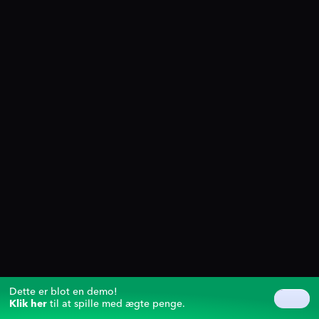
Dette er blot en demo!
til at spille med ægte penge.
Klik her