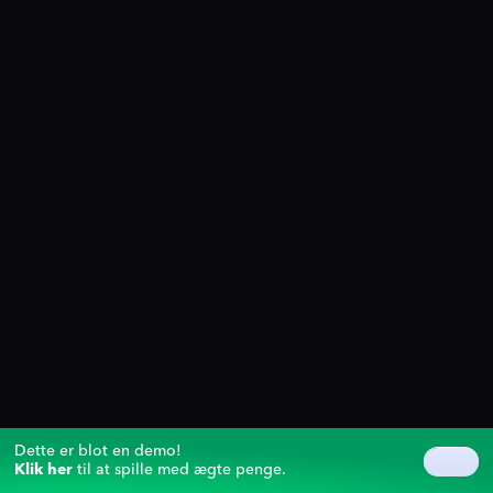
Dette er blot en demo!
til at spille med ægte penge.
Klik her