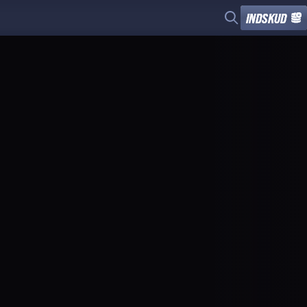
INDSKUD