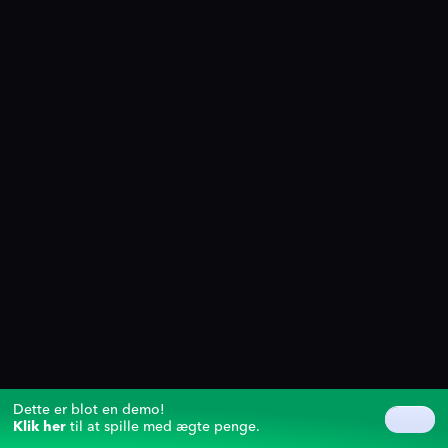
Dette er blot en demo!
til at spille med ægte penge.
Klik her