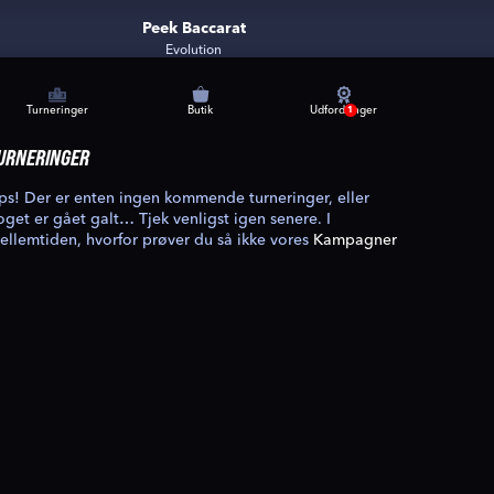
Peek Baccarat
Evolution
Turneringer
Butik
Udfordringer
1
URNERINGER
ps! Der er enten ingen kommende turneringer, eller
oget er gået galt… Tjek venligst igen senere. I
ellemtiden, hvorfor prøver du så ikke vores
Kampagner