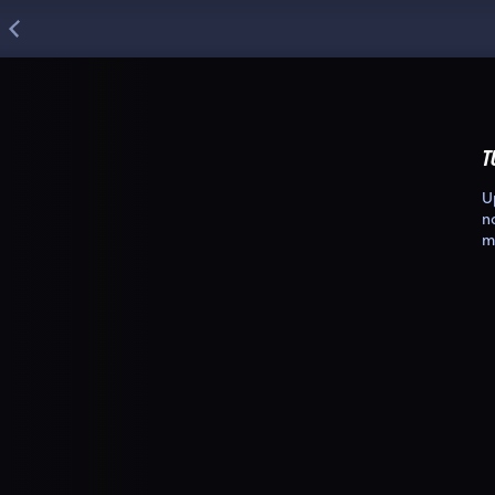
T
U
n
m