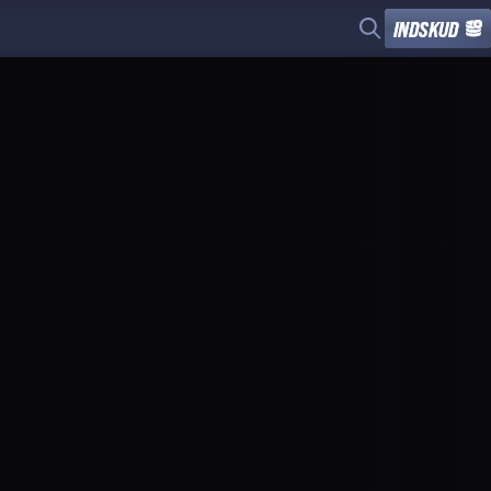
INDSKUD