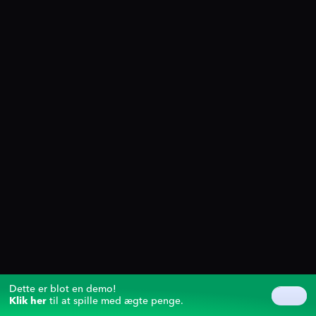
Dette er blot en demo!
til at spille med ægte penge.
Klik her