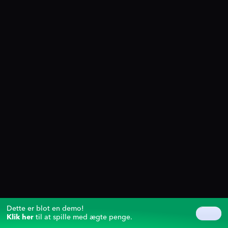
Dette er blot en demo!
til at spille med ægte penge.
Klik her