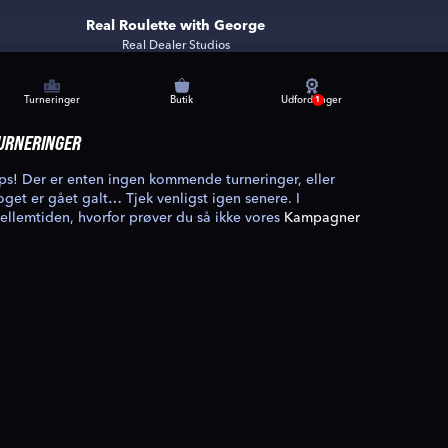
Real Roulette with George
Real Dealer Studios
Turneringer
Butik
Udfordringer
1
URNERINGER
ps! Der er enten ingen kommende turneringer, eller
oget er gået galt… Tjek venligst igen senere. I
ellemtiden, hvorfor prøver du så ikke vores
Kampagner