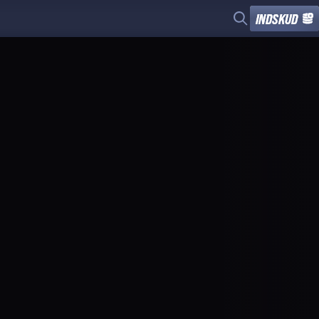
INDSKUD