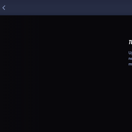
T
U
n
m