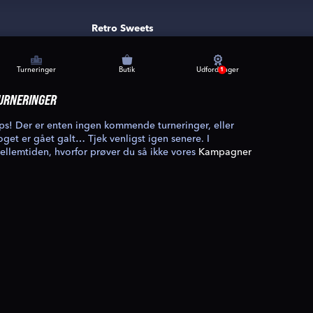
Retro Sweets
Turneringer
Butik
Udfordringer
1
URNERINGER
ps! Der er enten ingen kommende turneringer, eller
oget er gået galt… Tjek venligst igen senere. I
ellemtiden, hvorfor prøver du så ikke vores
Kampagner