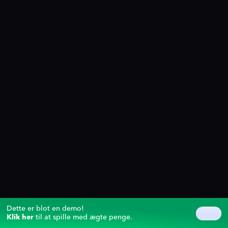
Dette er blot en demo!
til at spille med ægte penge.
Klik her