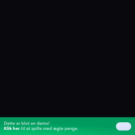
Dette er blot en demo!
til at spille med ægte penge.
Klik her